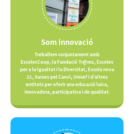
Som innovació
Treballem conjuntament amb
EscolesCoop, la Fundació Tr@ms, Escoles
per a la Igualtat i la Diversitat, Escola nova
21, Xarxes pel Canvi, Unicef i d’altres
entitats per oferir una educació laica,
innovadora, participativa i de qualitat.