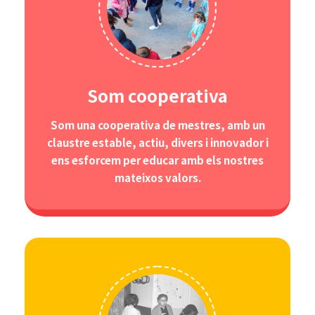
Som cooperativa
Som una cooperativa de mestres, amb un
claustre estable, actiu, divers i innovador i
ens esforcem per educar amb els nostres
mateixos valors.