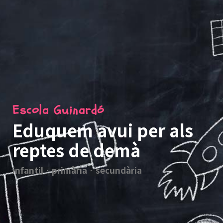
Escola Guinardó
Eduquem avui per als
reptes de demà
infantil · primària · secundària