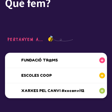
Què fem?
PERTANYEM A...
FUNDACIÓ TR@MS
ESCOLES COOP
XARXES PEL CANVI #xxcanvi12