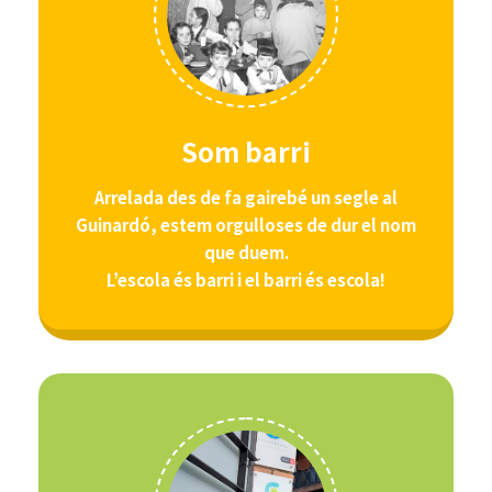
Som barri
Arrelada des de fa gairebé un segle al
Guinardó, estem orgulloses de dur el nom
que duem.
L’escola és barri i el barri és escola!