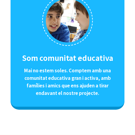
Som comunitat educativa
Mai no estem soles. Comptem amb una
comunitat educativa gran i activa, amb
famílies i amics que ens ajuden a tirar
endavant el nostre projecte.