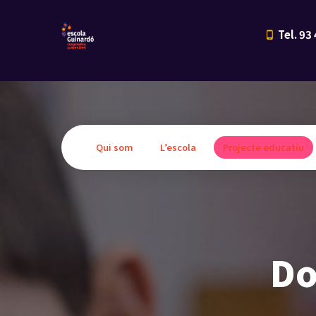
Tel. 93
Qui som
L’escola
Projecte educatiu
Do