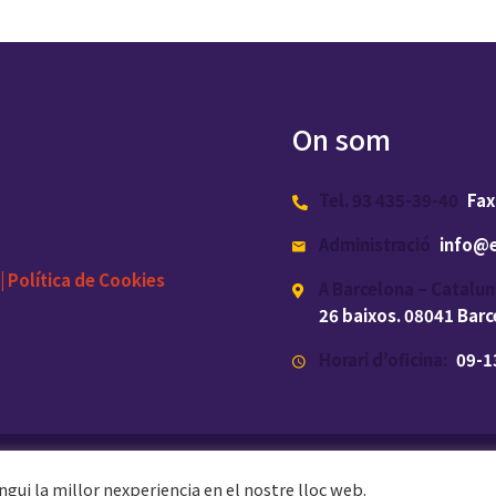
On som
Tel. 93 435-39-40
Fax
Administració
info@e
|
Política de Cookies
A Barcelona – Catalun
26 baixos. 08041 Bar
Horari d’oficina:
09-13
a.com
ngui la millor nexperiencia en el nostre lloc web.