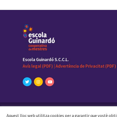
Escola Guinardó S.C.C.L.
Avís legal (PDF) |
Advertència de Privacitat (PDF) 
© 2023 Escola Guinardó. With love by
elenalosad
Aquest lloc web utilitza cookies per a garantir que vostè obti