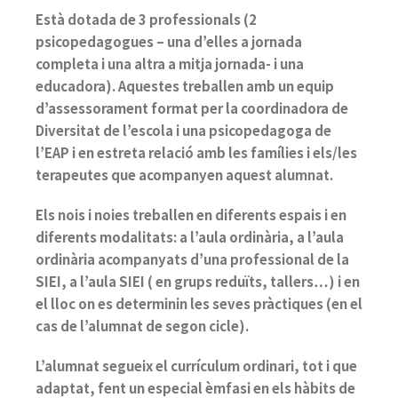
Està dotada de 3 professionals (2
psicopedagogues – una d’elles a jornada
completa i una altra a mitja jornada- i una
educadora). Aquestes treballen amb un equip
d’assessorament format per la coordinadora de
Diversitat de l’escola i una psicopedagoga de
l’EAP i en estreta relació amb les famílies i els/les
terapeutes que acompanyen aquest alumnat.
Els nois i noies treballen en diferents espais i en
diferents modalitats: a l’aula ordinària, a l’aula
ordinària acompanyats d’una professional de la
SIEI, a l’aula SIEI ( en grups reduïts, tallers…) i en
el lloc on es determinin les seves pràctiques (en el
cas de l’alumnat de segon cicle).
L’alumnat segueix el currículum ordinari, tot i que
adaptat, fent un especial èmfasi en els hàbits de