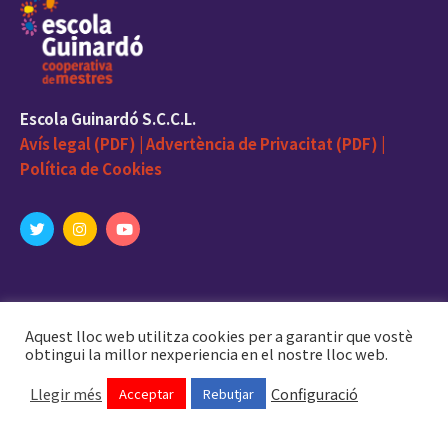
Escola Guinardó S.C.C.L.
Avís legal (PDF) |
Advertència de Privacitat (PDF) |
Política de Cookies
On som
Aquest lloc web utilitza cookies per a garantir que vostè
obtingui la millor nexperiencia en el nostre lloc web.
Tel. 93 435-39-40
Fax 93 510-28-85
Llegir més
Configuració
Acceptar
Rebutjar
Administració
info@escolaguinardo.cat