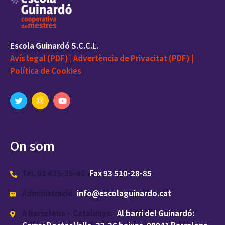
Escola Guinardó S.C.C.L.
Avís legal (PDF) |
Advertència de Privacitat (PDF) |
Política de Cookies
On som
Tel. 93 435-39-40
Fax 93 510-28-85
Administració
info@escolaguinardo.cat
A Barcelona – Catalunya.
Al barri del Guinardó: