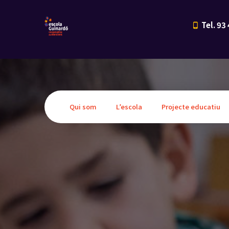
Tel. 93
Qui som
L’escola
Projecte educatiu