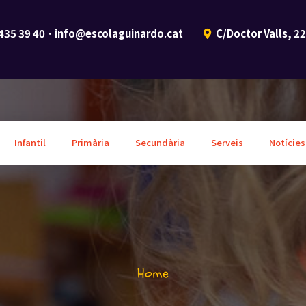
 435 39 40 · info@escolaguinardo.cat
C/Doctor Valls, 2
Infantil
Primària
Secundària
Serveis
Notícies
Home