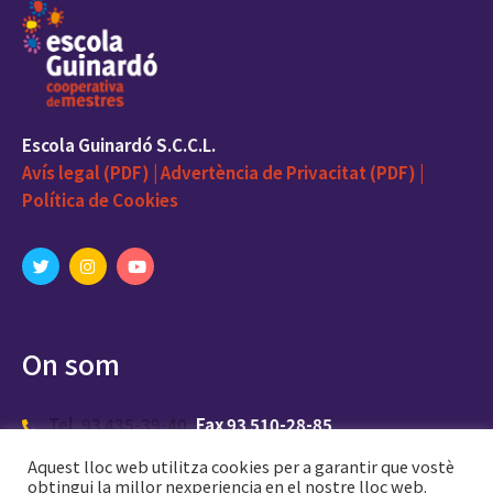
Escola Guinardó S.C.C.L.
Avís legal (PDF) |
Advertència de Privacitat (PDF) |
Política de Cookies
On som
Tel. 93 435-39-40
Fax 93 510-28-85
Aquest lloc web utilitza cookies per a garantir que vostè
Administració
info@escolaguinardo.cat
obtingui la millor nexperiencia en el nostre lloc web.