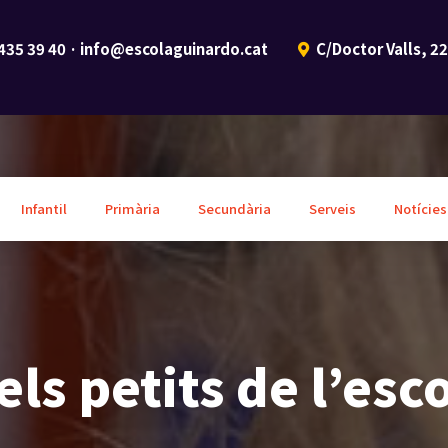
 435 39 40 · info@escolaguinardo.cat
C/Doctor Valls, 2
Infantil
Primària
Secundària
Serveis
Notícies
ls petits de l’es