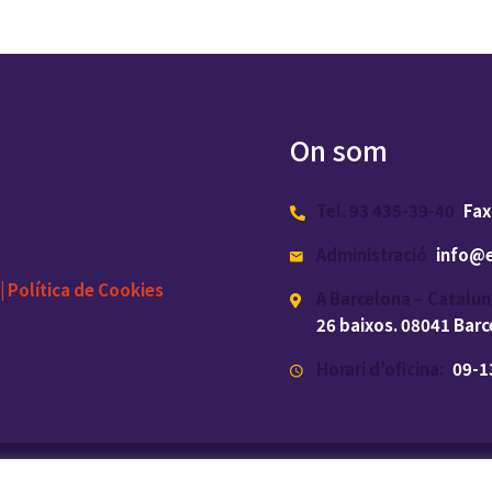
On som
Tel. 93 435-39-40
Fax
Administració
info@e
|
Política de Cookies
A Barcelona – Catalun
26 baixos. 08041 Bar
Horari d’oficina:
09-13
a.com