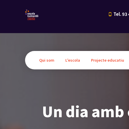
Tel. 93
Qui som
L’escola
Projecte educatiu
Un dia amb e