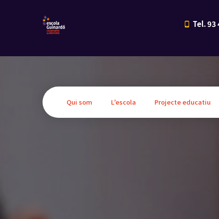
Tel. 93
Qui som
L’escola
Projecte educatiu