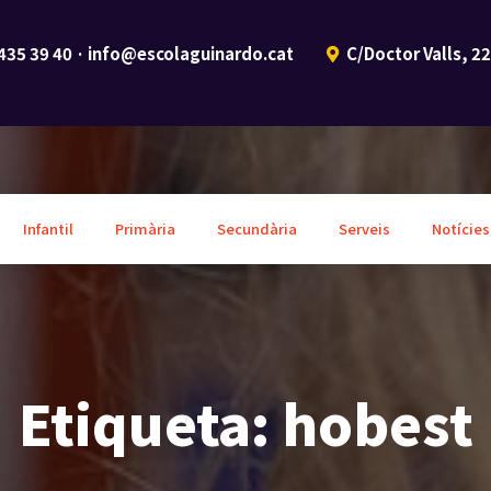
 435 39 40 · info@escolaguinardo.cat
C/Doctor Valls, 2
Infantil
Primària
Secundària
Serveis
Notícies
Etiqueta:
hobest