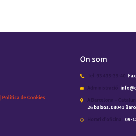
On som
Tel. 93 435-39-40
Fax
Administració
info@e
|
Política de Cookies
A Barcelona – Catalun
26 baixos. 08041 Bar
Horari d’oficina:
09-13