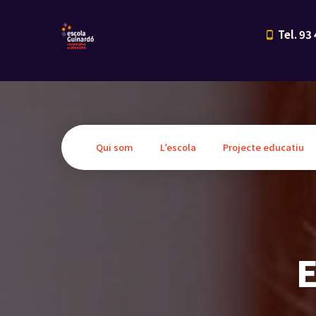
Tel. 93
Qui som
L’escola
Projecte educatiu
E