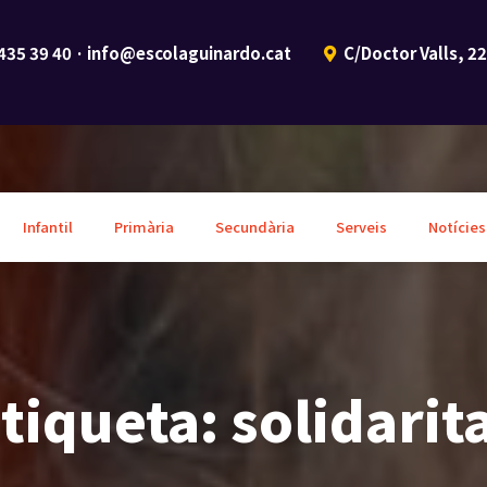
 435 39 40 · info@escolaguinardo.cat
C/Doctor Valls, 2
Infantil
Primària
Secundària
Serveis
Notícies
tiqueta:
solidarit